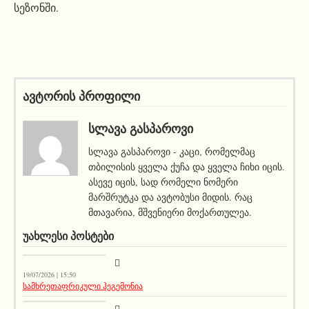
სეზონში.
ავტორის პროფილი
ᲡᲚᲐᲕᲐ ᲒᲐᲡᲞᲐᲠᲝᲕᲘ
სლავა გასპაროვი - კაცი, რომელმაც
თბილისის ყველა ქუჩა და ყველა ჩიხი იცის.
ასევე იცის, სად რომელი ნომერი
მარშრუტკა და ავტობუსი მიდის. რაც
მთავარია, მშვენიერი მოქართულეა.
ᲣᲐᲮᲚᲔᲡᲘ ᲞᲝᲡᲢᲔᲑᲘ
აქეთურ-იქითური
19/07/2026 | 15:50
სამხრეთაფრიკული ჰეგემონია
აქეთურ-იქითური