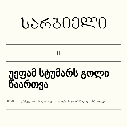
უეფამ სტუმარს გოლი
წაართვა
HOME
ᲙᲐᲢᲔᲒᲝᲠᲘᲘᲡ ᲒᲐᲠᲔᲨᲔ
ᲣᲔᲤᲐᲛ ᲡᲢᲣᲛᲐᲠᲡ ᲒᲝᲚᲘ ᲬᲐᲐᲠᲗᲕᲐ