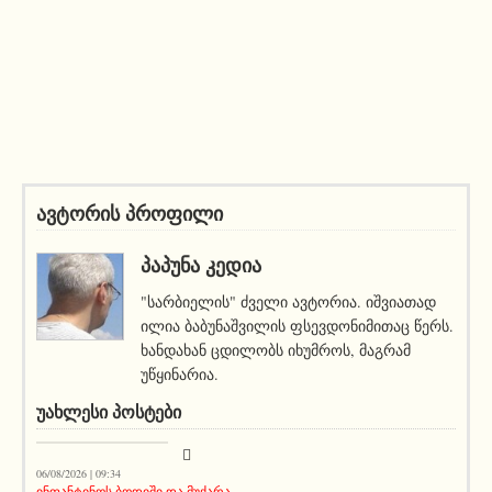
ავტორის პროფილი
ᲞᲐᲞᲣᲜᲐ ᲙᲔᲓᲘᲐ
"სარბიელის" ძველი ავტორია. იშვიათად
ილია ბაბუნაშვილის ფსევდონიმითაც წერს.
ხანდახან ცდილობს იხუმროს, მაგრამ
უწყინარია.
ᲣᲐᲮᲚᲔᲡᲘ ᲞᲝᲡᲢᲔᲑᲘ
სიახლეები
06/08/2026 | 09:34
ინფანტინოს ბოდიში და მუქარა