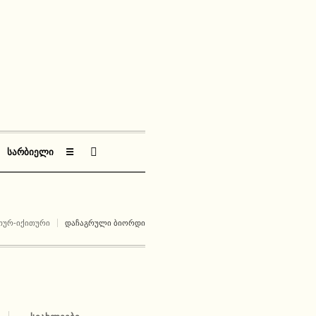
ᲡᲐᲠᲑᲘᲔᲚᲘ
☰
ᲗᲣᲠ-ᲘᲥᲘᲗᲣᲠᲘ
ᲓᲐᲩᲐᲒᲠᲣᲚᲘ ᲑᲘᲝᲠᲓᲘ