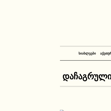
ᲡᲘᲐᲮᲚᲔᲔᲑᲘ
ᲐᲥᲔᲗᲣ
დაჩაგრული