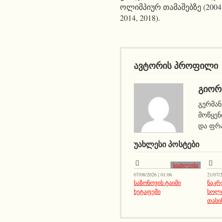
ოლიმპიურ თამაშებზე (2004, 
2014, 2018).
ავტორის პროფილი
ᲒᲘᲝᲠ
გერმან
მოწყენ
და ფრა
ᲣᲐᲮᲚᲔᲡᲘ ᲞᲝᲡᲢᲔᲑᲘ
სიახლეები
07/08/2026 | 01:06
21/07/2
საზონოვის ტაიმი
ნაკრ
ხეტაფეში
სოლ
თასი