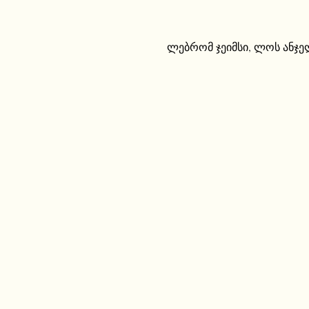
ლებრომ ჯეიმსი
,
ლოს ანჯე