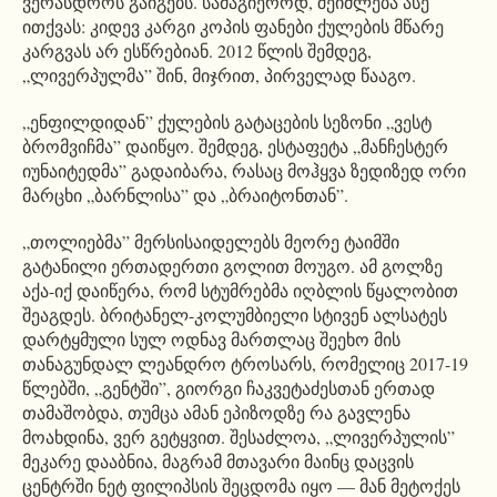
ვერასდროს გაიგებს. სამაგიეროდ, შეიძლება ასე
ითქვას: კიდევ კარგი კოპის ფანები ქულების მწარე
კარგვას არ ესწრებიან. 2012 წლის შემდეგ,
„ლივერპულმა” შინ, მიჯრით, პირველად წააგო.
„ენფილდიდან” ქულების გატაცების სეზონი „ვესტ
ბრომვიჩმა” დაიწყო. შემდეგ, ესტაფეტა „მანჩესტერ
იუნაიტედმა” გადაიბარა, რასაც მოჰყვა ზედიზედ ორი
მარცხი „ბარნლისა” და „ბრაიტონთან”.
„თოლიებმა” მერსისაიდელებს მეორე ტაიმში
გატანილი ერთადერთი გოლით მოუგო. ამ გოლზე
აქა-იქ დაიწერა, რომ სტუმრებმა იღბლის წყალობით
შეაგდეს. ბრიტანელ-კოლუმბიელი სტივენ ალსატეს
დარტყმული სულ ოდნავ მართლაც შეეხო მის
თანაგუნდალ ლეანდრო ტროსარს, რომელიც 2017-19
წლებში, „გენტში”, გიორგი ჩაკვეტაძესთან ერთად
თამაშობდა, თუმცა ამან ეპიზოდზე რა გავლენა
მოახდინა, ვერ გეტყვით. შესაძლოა, „ლივერპულის”
მეკარე დააბნია, მაგრამ მთავარი მაინც დაცვის
ცენტრში ნეტ ფილიპსის შეცდომა იყო — მან მეტოქეს