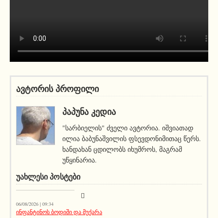
ავტორის პროფილი
ᲞᲐᲞᲣᲜᲐ ᲙᲔᲓᲘᲐ
"სარბიელის" ძველი ავტორია. იშვიათად
ილია ბაბუნაშვილის ფსევდონიმითაც წერს.
ხანდახან ცდილობს იხუმროს, მაგრამ
უწყინარია.
ᲣᲐᲮᲚᲔᲡᲘ ᲞᲝᲡᲢᲔᲑᲘ
სიახლეები
06/08/2026 | 09:34
ინფანტინოს ბოდიში და მუქარა