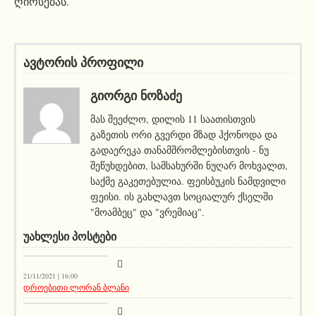
ღირსებას.
ავტორის პროფილი
ᲒᲘᲝᲠᲒᲘ ᲜᲝᲖᲐᲫᲔ
მას შეეძლო, დილის 11 საათისთვის
გაზეთის ორი გვერდი მზად ჰქონოდა და
გადაერეკა თანამშრომლებისთვის - ნუ
შეწუხდებით, სამსახურში ნუღარ მოხვალთ,
საქმე გაკეთებულია. ფეისბუკის ნამდვილი
ფეისი. ის გახლავთ სოციალურ ქსელში
"მოამბეც" და "ვრემიაც".
ᲣᲐᲮᲚᲔᲡᲘ ᲞᲝᲡᲢᲔᲑᲘ
კატეგორიის გარეშე
21/11/2021 | 16:00
დროებითი ლორან ბლანი
აქეთურ-იქითური