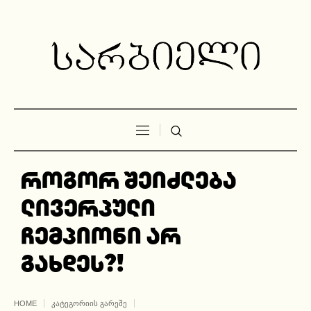
როგორ შეიძლება
ლივერპული
ჩემპიონი არ
გახდეს?!
HOME
ᲙᲐᲢᲔᲒᲝᲠᲘᲘᲡ ᲒᲐᲠᲔᲨᲔ