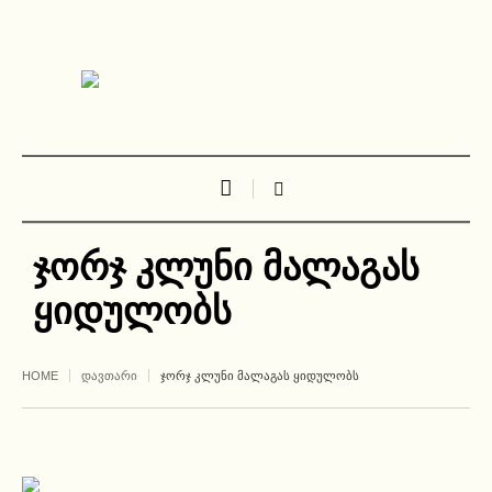
ჯორჯ კლუნი მალაგას
ყიდულობს
HOME
ᲓᲐᲕᲗᲐᲠᲘ
ᲯᲝᲠᲯ ᲙᲚᲣᲜᲘ ᲛᲐᲚᲐᲒᲐᲡ ᲧᲘᲓᲣᲚᲝᲑᲡ