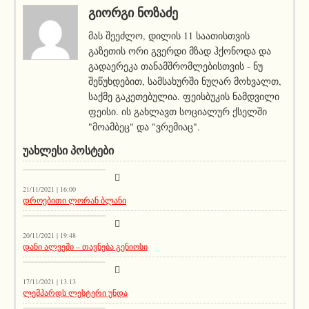
ᲒᲘᲝᲠᲒᲘ ᲜᲝᲖᲐᲫᲔ
მას შეეძლო, დილის 11 საათისთვის
გაზეთის ორი გვერდი მზად ჰქონოდა და
გადაერეკა თანამშრომლებისთვის - ნუ
შეწუხდებით, სამსახურში ნუღარ მოხვალთ,
საქმე გაკეთებულია. ფეისბუკის ნამდვილი
ფეისი. ის გახლავთ სოციალურ ქსელში
"მოამბეც" და "ვრემიაც".
ᲣᲐᲮᲚᲔᲡᲘ ᲞᲝᲡᲢᲔᲑᲘ
კატეგორიის გარეშე
21/11/2021 | 16:00
დროებითი ლორან ბლანი
აქეთურ-იქითური
20/11/2021 | 19:48
დანი ალვეში – თავნება გენიოსი
აქეთურ-იქითური
17/11/2021 | 13:13
ლემპარდს ლესტერი უნდა
აქეთურ-იქითური