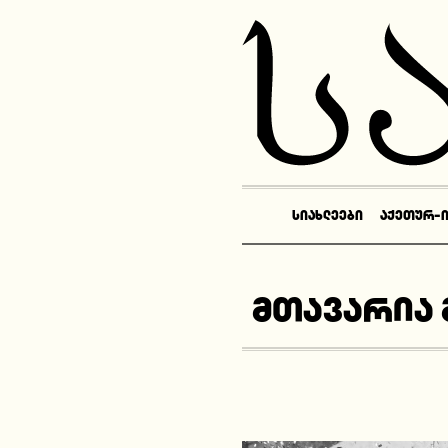
ᲡᲘᲐᲮᲚᲔᲔᲑᲘ
ᲐᲥᲔᲗᲣᲠ-
მთავარია