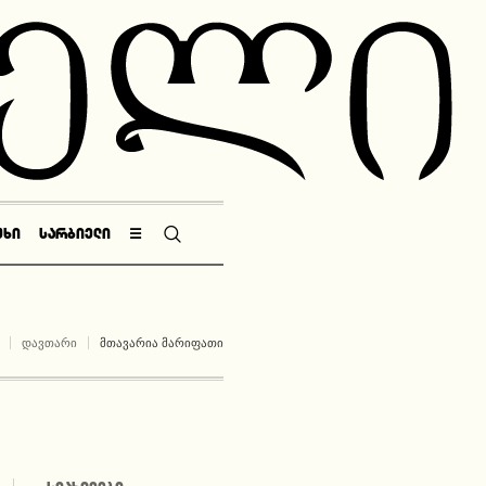
ᲣᲮᲘ
ᲡᲐᲠᲑᲘᲔᲚᲘ
☰
ᲓᲐᲕᲗᲐᲠᲘ
ᲛᲗᲐᲕᲐᲠᲘᲐ ᲛᲐᲠᲘᲤᲐᲗᲘ