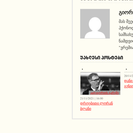
ᲒᲘᲝᲠ
მას შე
ჰქონოდ
სამსახ
ნამდვი
"ვრემი
ᲣᲐᲮᲚᲔᲡᲘ ᲞᲝᲡᲢᲔᲑᲘ
20/11/2
დანი
გენი
კატეგორიის გარეშე
21/11/2021 | 16:00
დროებითი ლორან
ბლანი