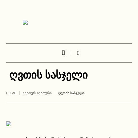
ღვთის სასჯელი
HOME
ᲐᲥᲔᲗᲣᲠ-ᲘᲥᲘᲗᲣᲠᲘ
ᲦᲕᲗᲘᲡ ᲡᲐᲡᲯᲔᲚᲘ