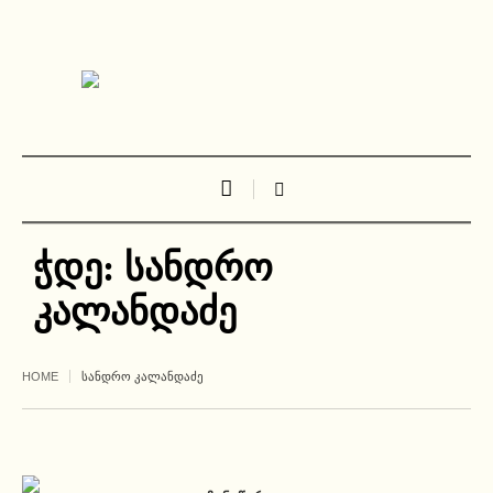
ჭდე:
სანდრო
კალანდაძე
HOME
ᲡᲐᲜᲓᲠᲝ ᲙᲐᲚᲐᲜᲓᲐᲫᲔ