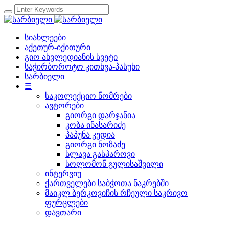
სიახლეები
აქეთურ-იქითური
გიო ახვლედიანის სვეტი
საჭირბოროტო კითხვა-პასუხი
სარბიელი
☰
საკოლექციო ნომრები
ავტორები
გიორგი დარჯანია
კობა ინასარიძე
პაპუნა კედია
გიორგი ნოზაძე
სლავა გასპაროვი
სოლომონ გულისაშვილი
ინტერვიუ
ქართველები საბჭოთა ნაკრებში
მაიკლ ბერკოვიჩის რჩეული საკრივო
ფურცლები
დავთარი