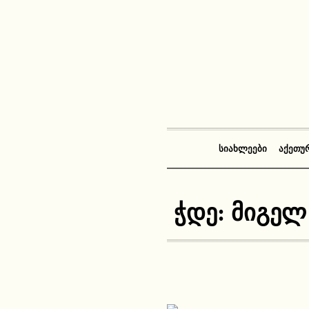
ᲡᲘᲐᲮᲚᲔᲔᲑᲘ
ᲐᲥᲔᲗᲣ
ჭდე:
მიგელ