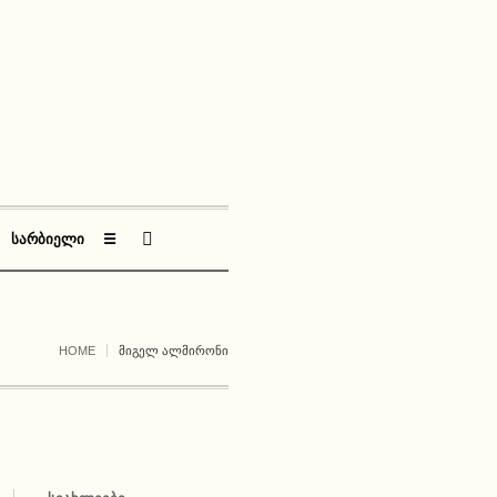
ᲡᲐᲠᲑᲘᲔᲚᲘ
☰
HOME
ᲛᲘᲒᲔᲚ ᲐᲚᲛᲘᲠᲝᲜᲘ