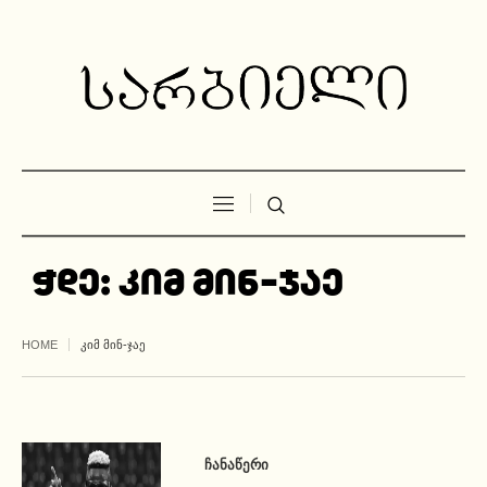
ჭდე:
კიმ მინ-ჯაე
HOME
ᲙᲘᲛ ᲛᲘᲜ-ᲯᲐᲔ
ᲩᲐᲜᲐᲬᲔᲠᲘ