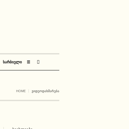
ᲡᲐᲠᲑᲘᲔᲚᲘ
☰
HOME
ᲕᲘᲓᲔᲝᲓᲐᲮᲛᲐᲠᲔᲑᲐ