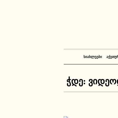
ᲡᲘᲐᲮᲚᲔᲔᲑᲘ
ᲐᲥᲔᲗᲣ
ჭდე:
ვიდეო