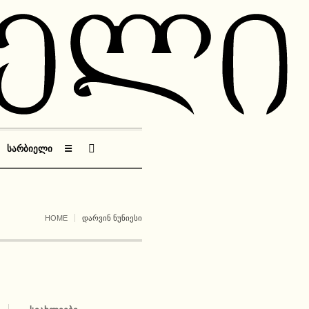
ᲡᲐᲠᲑᲘᲔᲚᲘ
☰
HOME
ᲓᲐᲠᲕᲘᲜ ᲜᲣᲜᲘᲔᲡᲘ