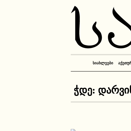
ᲡᲘᲐᲮᲚᲔᲔᲑᲘ
ᲐᲥᲔᲗᲣ
ჭდე:
დარვინ