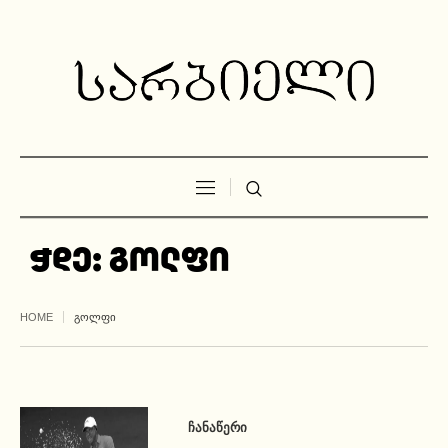
ჭდე:
გოლფი
HOME
ᲒᲝᲚᲤᲘ
ᲩᲐᲜᲐᲬᲔᲠᲘ