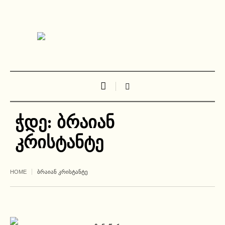
ჭდე:
ბრაიან
კრისტანტე
HOME
ᲑᲠᲐᲘᲐᲜ ᲙᲠᲘᲡᲢᲐᲜᲢᲔ