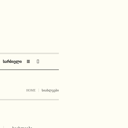
ᲡᲐᲠᲑᲘᲔᲚᲘ
☰
HOME
ᲡᲘᲐᲮᲚᲔᲔᲑᲘ