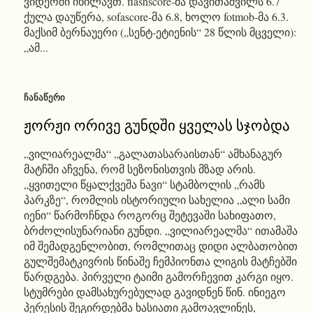
ვიდეოში იხილავთ. flashscore-მა დავითაშვილს 6.7
ქულა დაუწერა, sofascore-მა 6.8, ხოლო fotmob-მა 6.3.
მაქსიმ ბერნაუერი („სენტ-ეტიენის“ 28 წლის მცველი):
„ამ...
ᲩᲐᲜᲐᲬᲔᲠᲘ
ჟორჟი ორივე გუნდში ყველას სჯობდა
„ვილიარეალმა“ „გალათასარაისთან“ ამხანაგურ
მატჩში აჩვენა, რომ სეზონისთვის მზად არის.
„ყვითელი წყალქვეშა ნავი“ სტამბოლის „რამს
პარკზე“, რომლის ისტორიული სახელია „ალი სამი
იენი“ წარმოჩნდა როგორც შეტევაში სახიფათო,
ბრძოლისუნარიანი გუნდი. „ვილიარეალმა“ ითამაშა
იმ შემადგენლობით, რომლითაც დიდი ალბათობით
გულშემატკივრის წინაშე ჩემპიონთა ლიგის მატჩებში
წარდგება. პირველი ტაიმი გამორჩევით კარგი იყო.
სტუმრები დამსახურებულად გავიდნენ წინ. ინიეგო
პერესის შეგირდებმა ხასიათი გამოავლინეს,