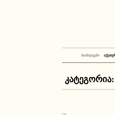
ᲡᲘᲐᲮᲚᲔᲔᲑᲘ
ᲐᲥᲔᲗᲣ
კატეგორია