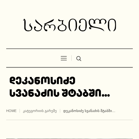
დეკანოსიძე
სვანაძის შტაბში…
HOME
ᲙᲐᲢᲔᲒᲝᲠᲘᲘᲡ ᲒᲐᲠᲔᲨᲔ
ᲓᲔᲙᲐᲜᲝᲡᲘᲫᲔ ᲡᲕᲐᲜᲐᲫᲘᲡ ᲨᲢᲐᲑᲨᲘ…