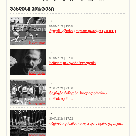
ᲣᲐᲮᲚᲔᲡᲘ ᲞᲝᲡᲢᲔᲑᲘ
08/08/2026 | 19:20
ბუდუმ სეზონი გოლით დაიწყო [VIDEO]
სიახლეები
07/08/2026 | 01:06
საზონოვის ტაიმი ხეტაფეში
სიახლეები
21/07/2026 | 23:30
ნაკრები ჩინეთში, სოლიდარობის
თასისთვის….
სიახლეები
20/07/2026 | 17:22
იბერია, დინამო, დილა და სავარაუდოები…
სიახლეები