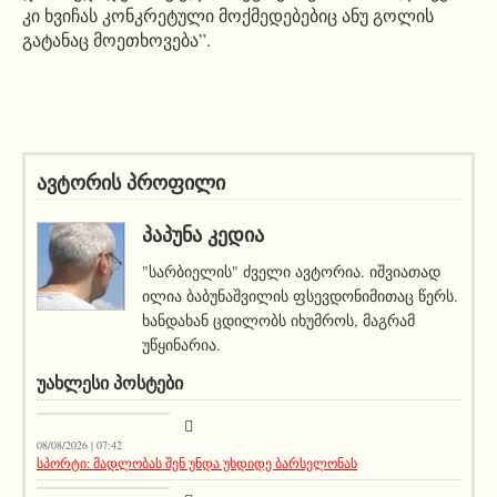
კი ხვიჩას კონკრეტული მოქმედებებიც ანუ გოლის
გატანაც მოეთხოვება”.
ავტორის პროფილი
ᲞᲐᲞᲣᲜᲐ ᲙᲔᲓᲘᲐ
"სარბიელის" ძველი ავტორია. იშვიათად
ილია ბაბუნაშვილის ფსევდონიმითაც წერს.
ხანდახან ცდილობს იხუმროს, მაგრამ
უწყინარია.
ᲣᲐᲮᲚᲔᲡᲘ ᲞᲝᲡᲢᲔᲑᲘ
აქეთურ-იქითური
08/08/2026 | 07:42
სპორტი: მადლობას შენ უნდა უხდიდე ბარსელონას
მთავარი ამბავი