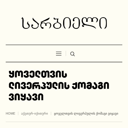
ყოველთვის
ლივერპულის ქომაგი
ვიყავი
HOME
ᲐᲥᲔᲗᲣᲠ-ᲘᲥᲘᲗᲣᲠᲘ
ᲧᲝᲕᲔᲚᲗᲕᲘᲡ ᲚᲘᲕᲔᲠᲞᲣᲚᲘᲡ ᲥᲝᲛᲐᲒᲘ ᲕᲘᲧᲐᲕᲘ