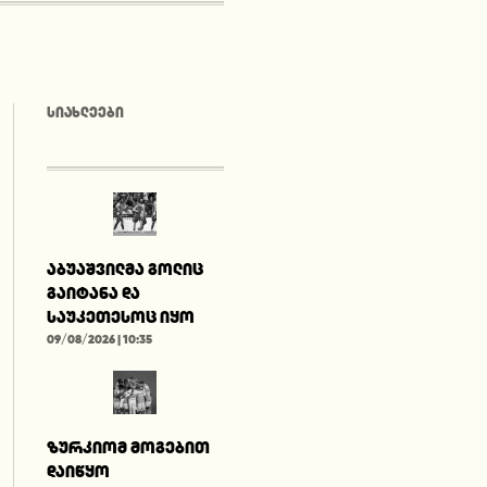
ᲡᲘᲐᲮᲚᲔᲔᲑᲘ
აბუაშვილმა გოლიც
გაიტანა და
საუკეთესოც იყო
09/08/2026 | 10:35
ზურკიომ მოგებით
დაიწყო