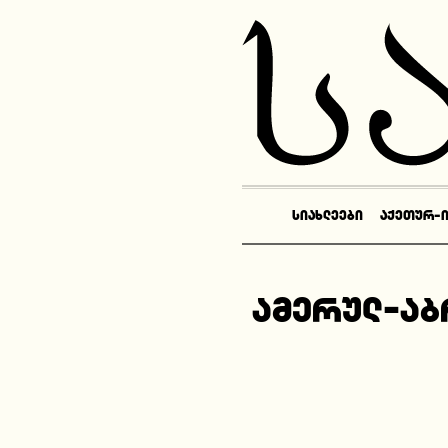
ᲡᲘᲐᲮᲚᲔᲔᲑᲘ
ᲐᲥᲔᲗᲣᲠ-
ამერულ-აბ