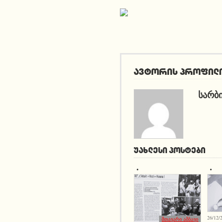
ავტორის პროფილ
ᲡᲐᲠᲑ
ᲣᲐᲮᲚᲔᲡᲘ ᲞᲝᲡᲢᲔᲑᲘ
26/12/2
მთავარი ამბავი