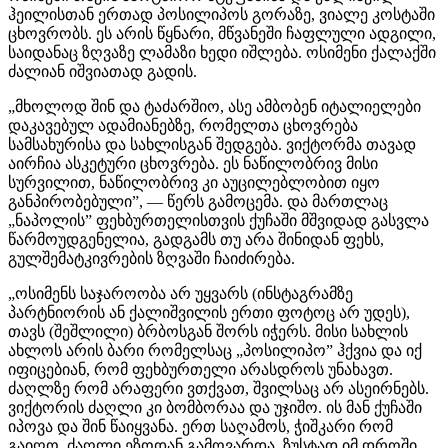
ჰეილისთან ერთად პოსილიპოს გორაზე, ვიალე კოსტაში
ცხოვრობს. ეს არის წყნარი, მწვანეში ჩაფლული ადგილი,
საიდანაც ზღვაზე ლამაზი ხედი იშლება. ოსიმენი ქალაქში
ძალიან იშვიათად გადის.
„მხოლოდ შინ და ტაძარშიო, ასე ამბობენ იტალიელები
დაკავებულ ადამიანებზე, რომელთა ცხოვრება
სამსახურისა და სახლისგან შედგება. ვიქტორმა თავად
აირჩია ასკეტური ცხოვრება. ეს ნაწილობრივ მისი
სურვილით, ნაწილობრივ კი აუცილებლობით იყო
განპირობებული”, — წერს გამოცემა. და მართლაც
„ნაპოლის” ფეხბურთელისთვის ქუჩაში მშვიდად გასვლა
წარმოუდგენელია, გადგამს თუ არა შინიდან ფეხს,
გულშემატკივრების ზღვაში ჩაიძირება.
„ოსიმენს საჯაროობა არ უყვარს (ინსტაგრამზე
პარტნიორის ან ქალიშვილის ერთი ფოტოც არ უდეს),
თავს (შეშლილი) ბრბოსგან შორს იჭერს. მისი სახლის
ახლოს არის ბარი რომელსაც „პოსილიპო” ჰქვია და იქ
იფიცებიან, რომ ფეხბურთელი არასდროს უნახავთ.
ძაღლზე რომ არაფერი ვთქვათ, შვილსაც არ ასეირნებს.
ვიქტორის ძაღლი კი ბომბორაა და უჯიშო. ის მან ქუჩაში
იპოვა და შინ წაიყვანა. ერთ საღამოს, ჭიშკარი რომ
გაიღო, ძაღლი ეზოდან გამოვარდა. ზუსტად იმ დროში,