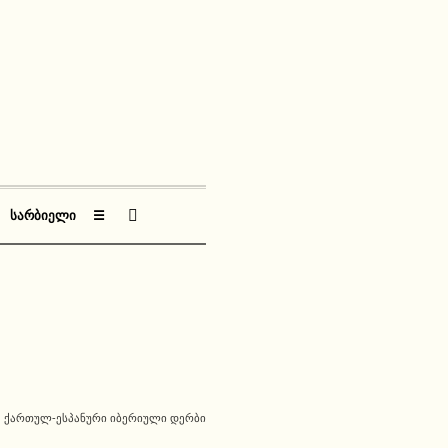
ᲡᲐᲠᲑᲘᲔᲚᲘ
☰
ᲥᲐᲠᲗᲣᲚ-ᲔᲡᲞᲐᲜᲣᲠᲘ ᲘᲑᲔᲠᲘᲣᲚᲘ ᲓᲔᲠᲑᲘ