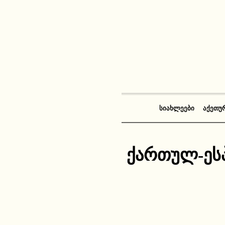
ᲡᲘᲐᲮᲚᲔᲔᲑᲘ
ᲐᲥᲔᲗᲣ
ქართულ-ეს