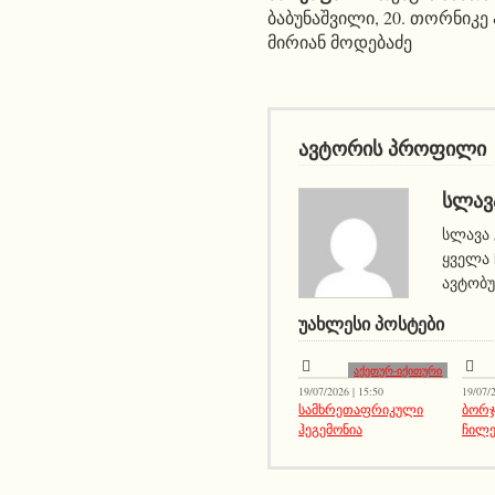
ბაბუნაშვილი, 20. თორნიკე 
მირიან მოდებაძე
ავტორის პროფილი
ᲡᲚᲐᲕ
სლავა 
ყველა 
ავტობუ
ᲣᲐᲮᲚᲔᲡᲘ ᲞᲝᲡᲢᲔᲑᲘ
აქეთურ-იქითური
19/07/2026 | 15:50
19/07/2
სამხრეთაფრიკული
ბორჯ
ჰეგემონია
ჩილე