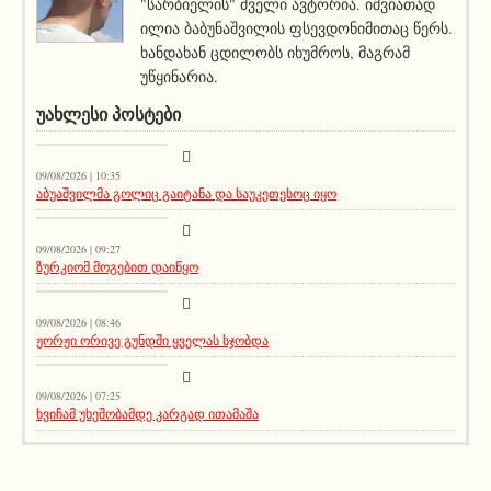
"სარბიელის" ძველი ავტორია. იშვიათად
ილია ბაბუნაშვილის ფსევდონიმითაც წერს.
ხანდახან ცდილობს იხუმროს, მაგრამ
უწყინარია.
ᲣᲐᲮᲚᲔᲡᲘ ᲞᲝᲡᲢᲔᲑᲘ
სიახლეები
09/08/2026 | 10:35
აბუაშვილმა გოლიც გაიტანა და საუკეთესოც იყო
სიახლეები
09/08/2026 | 09:27
ზურკიომ მოგებით დაიწყო
კატეგორიის გარეშე
09/08/2026 | 08:46
ჟორჟი ორივე გუნდში ყველას სჯობდა
მთავარი ამბავი
09/08/2026 | 07:25
ხვიჩამ უხეშობამდე კარგად ითამაშა