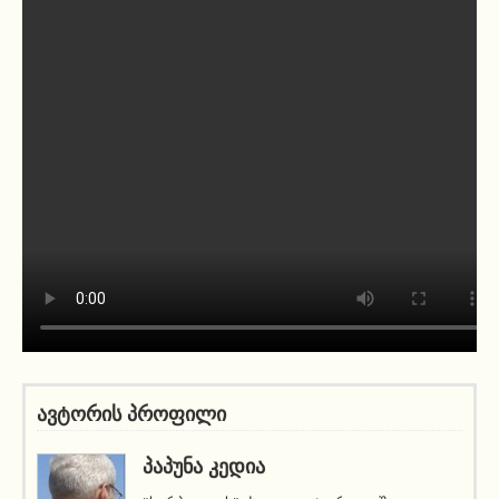
ავტორის პროფილი
ᲞᲐᲞᲣᲜᲐ ᲙᲔᲓᲘᲐ