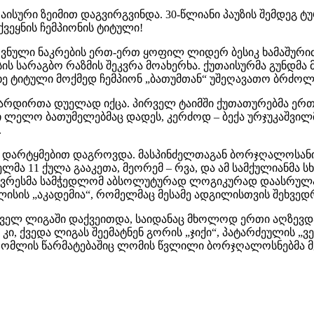
აისური ზეიმით დაგვირგვინდა. 30-წლიანი პაუზის შემდეგ 
ქვეყნის ჩემპიონის ტიტული!
ეროვნული ნაკრების ერთ-ერთ ყოფილ ლიდერ ბესიკ ხამაშურ
ს სარაგბო რაზმის შეკვრა მოახერხა. ქუთაისურმა გუნდმა
 ტიტული მოქმედ ჩემპიონ „ბათუმთან“ უშეღავათო ბრძოლ
ბარდირთა დუელად იქცა. პირველ ტაიმში ქუთათურებმა ერთი
ი ლელო ბათუმელებმაც დადეს, კერძოდ – ბექა ურჯუკაშვილ
.
 დარტყმებით დაგროვდა. მასპინძელთაგან ბორჯღალოსანი 
ა 11 ქულა გააკეთა, მეორემ – რვა, და ამ სამქულიანმა სხვ
ვრესმა სამჭედლომ აბსოლუტურად ლოგიკურად დაასრულა ს
სის „აკადემია“, რომელმაც მესამე ადგილისთვის შეხვედრა
რველ ლიგაში დაქვეითდა, საიდანაც მხოლოდ ერთი აღზევდა
ი, ქვედა ლიგას შეემატნენ გორის „ჯიქი“, პატარძეულის „
რომლის წარმატებაშიც ლომის წვლილი ბორჯღალოსნებმა მე