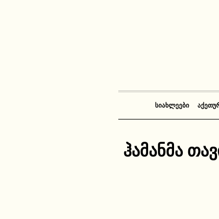
ᲡᲘᲐᲮᲚᲔᲔᲑᲘ
ᲐᲥᲔᲗᲣ
ჰამანმა თავ