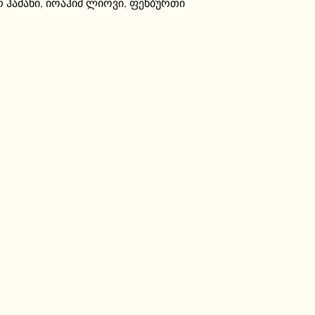
 ჰამანი
,
იოაჰიმ ლიოვი
,
ფეხბურთი