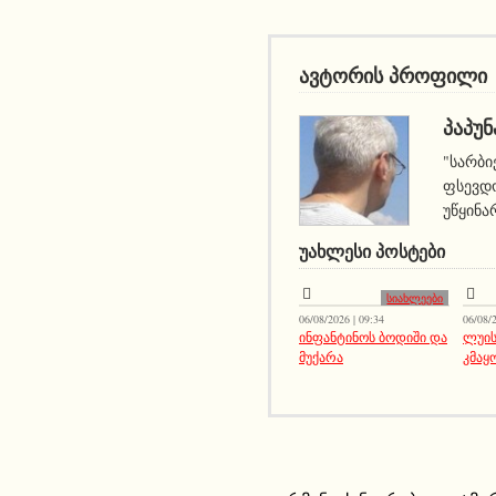
ავტორის პროფილი
ᲞᲐᲞᲣᲜ
"სარბი
ფსევდო
უწყინა
ᲣᲐᲮᲚᲔᲡᲘ ᲞᲝᲡᲢᲔᲑᲘ
სიახლეები
06/08/2026 | 09:34
06/08/2
ინფანტინოს ბოდიში და
ლუის
მუქარა
კმაყ