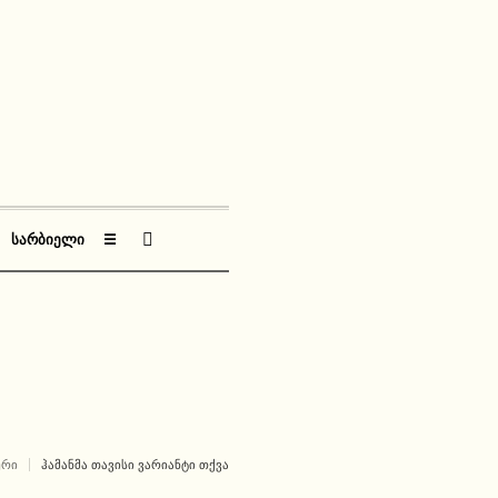
ᲡᲐᲠᲑᲘᲔᲚᲘ
☰
ᲣᲠᲘ
ᲰᲐᲛᲐᲜᲛᲐ ᲗᲐᲕᲘᲡᲘ ᲕᲐᲠᲘᲐᲜᲢᲘ ᲗᲥᲕᲐ