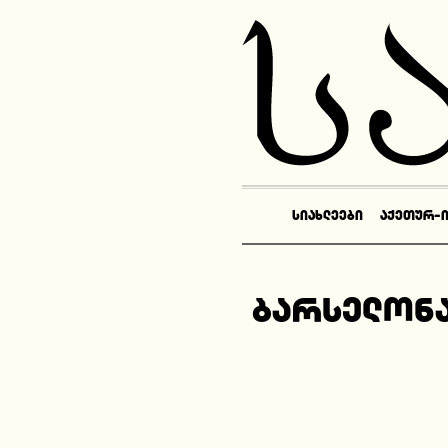
ᲡᲘᲐᲮᲚᲔᲔᲑᲘ
ᲐᲥᲔᲗᲣᲠ-
ბარსელონა