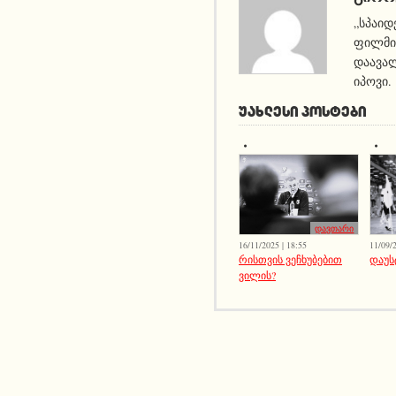
„სპაიდ
ფილმი 
დაავალ
იპოვი.
ᲣᲐᲮᲚᲔᲡᲘ ᲞᲝᲡᲢᲔᲑᲘ
დავთარი
11/09/2
16/11/2025 | 18:55
დაუს
რისთვის ვეჩხუბებით
ვილის?