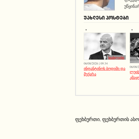
უწყინა
ᲣᲐᲮᲚᲔᲡᲘ ᲞᲝᲡᲢᲔᲑᲘ
სიახლეები
06/08/2026 | 09:34
06/08/2
ინფანტინოს ბოდიში და
ლუის
მუქარა
კმაყ
ფეხბურთი
,
ფეხბურთის ასო