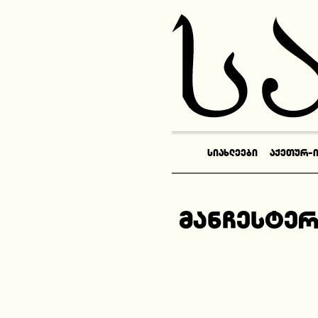
ᲡᲘᲐᲮᲚᲔᲔᲑᲘ
ᲐᲥᲔᲗᲣᲠ-
მანჩესტერ