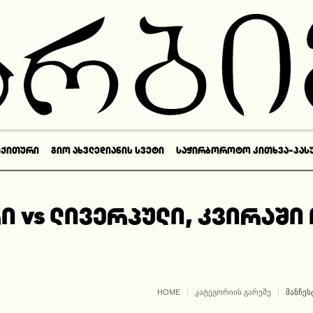
ᲘᲥᲘᲗᲣᲠᲘ
ᲒᲘᲝ ᲐᲮᲕᲚᲔᲓᲘᲐᲜᲘᲡ ᲡᲕᲔᲢᲘ
ᲡᲐᲭᲘᲠᲑᲝᲠᲝᲢᲝ ᲙᲘᲗᲮᲕᲐ-ᲞᲐᲡ
ი vs ლივერპული, კვირაშ
HOME
ᲙᲐᲢᲔᲒᲝᲠᲘᲘᲡ ᲒᲐᲠᲔᲨᲔ
ᲛᲐᲜᲩᲔᲡ