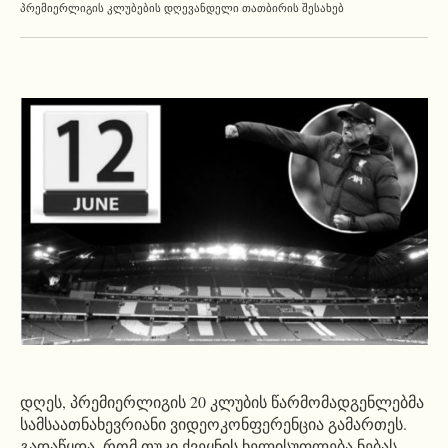
ᲞᲠᲔᲛᲘᲔᲠᲚᲘᲒᲘᲡ ᲙᲚᲣᲑᲔᲑᲘᲡ ᲓᲦᲔᲕᲐᲜᲓᲔᲚᲘ ᲗᲐᲗᲑᲘᲠᲘᲡ ᲨᲔᲡᲐᲮᲔᲑ
დღეს, პრემიერლიგის 20 კლუბის წარმომადგენლებმა
სამსაათნახევრიანი ვიდეოკონფერენცია გამართეს.
გადაწყდა, რომ თუკი ქვეყნის ხელისუფლება ნებას