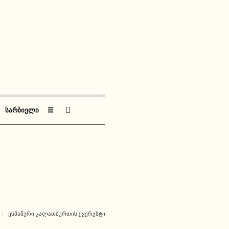
ᲡᲐᲠᲑᲘᲔᲚᲘ
☰
ᲔᲡᲞᲐᲜᲣᲠᲘ ᲙᲐᲚᲐᲗᲑᲣᲠᲗᲘᲡ ᲔᲕᲔᲠᲔᲡᲢᲘ