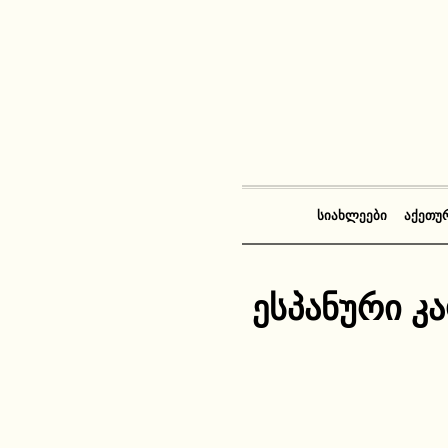
ᲡᲘᲐᲮᲚᲔᲔᲑᲘ
ᲐᲥᲔᲗᲣ
ესპანური კ