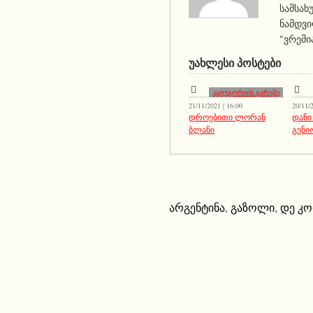
სამსახ
ნამდვი
"ვრემი
ᲣᲐᲮᲚᲔᲡᲘ ᲞᲝᲡᲢᲔᲑᲘ
კატეგორიის გარეშე
21/11/2021 | 16:00
20/11/2
დროებითი ლორან
დანი
ბლანი
გენი
არგენტინა
,
გაზოლი
,
დე კ