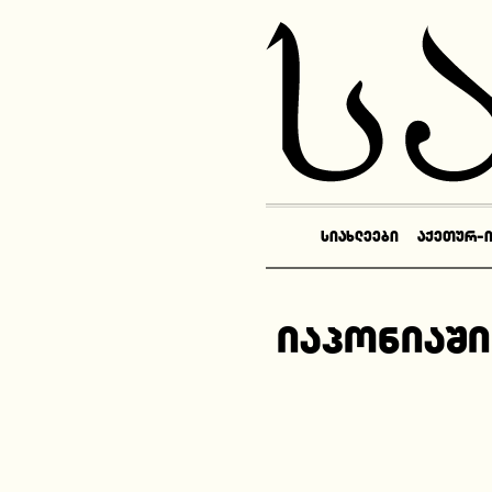
ᲡᲘᲐᲮᲚᲔᲔᲑᲘ
ᲐᲥᲔᲗᲣᲠ-
იაპონიაში