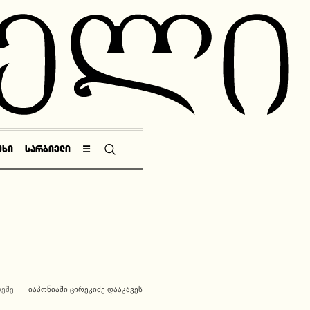
ᲣᲮᲘ
ᲡᲐᲠᲑᲘᲔᲚᲘ
☰
ᲠᲔᲨᲔ
ᲘᲐᲞᲝᲜᲘᲐᲨᲘ ᲪᲘᲠᲔᲙᲘᲫᲔ ᲓᲐᲐᲙᲐᲕᲔᲡ