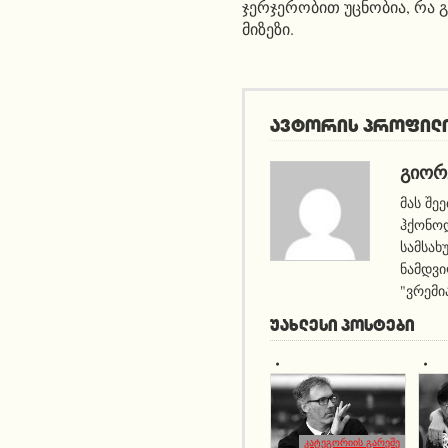
ჯერჯერობით უცნობია, რა 
მიზეზი.
ავტორის პროფილ
ᲒᲘᲝᲠ
მას შე
ჰქონოდ
სამსახ
ნამდვი
"ვრემი
ᲣᲐᲮᲚᲔᲡᲘ ᲞᲝᲡᲢᲔᲑᲘ
კატეგორიის გარეშე