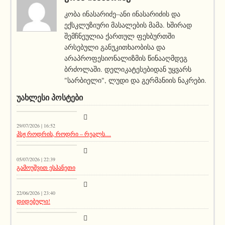
კობა ინასარიძე–ანი ინასარიძის და
ექსკლუზიური მასალების მამა. ხშირად
შემჩნეულია ქართულ ფეხბურთში
არსებული განუკითხაობისა და
არაპროფესიონალიზმის წინააღმდეგ
ბრძოლაში. დელიკატესებიდან უყვარს
"სარბიელი", ლუდი და გერმანიის ნაკრები.
ᲣᲐᲮᲚᲔᲡᲘ ᲞᲝᲡᲢᲔᲑᲘ
აქეთურ-იქითური
29/07/2026 | 16:52
პსჟ როდრის, როდრი – რეალს…
მთავარი ამბავი
05/07/2026 | 22:39
გამოუშვით ესპანეთი
მთავარი ამბავი
22/06/2026 | 23:40
დიდებული!
მთავარი ამბავი