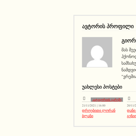
ავტორის პროფილი
ᲒᲘᲝᲠ
მას შე
ჰქონოდ
სამსახ
ნამდვი
"ვრემი
ᲣᲐᲮᲚᲔᲡᲘ ᲞᲝᲡᲢᲔᲑᲘ
კატეგორიის გარეშე
21/11/2021 | 16:00
20/11/2
დროებითი ლორან
დანი
ბლანი
გენი