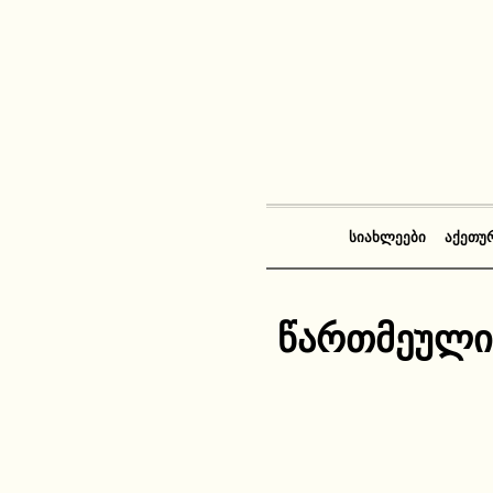
ᲡᲘᲐᲮᲚᲔᲔᲑᲘ
ᲐᲥᲔᲗᲣ
წართმეული