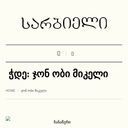
ჭდე:
ჯონ ობი მიკელი
HOME
ᲯᲝᲜ ᲝᲑᲘ ᲛᲘᲙᲔᲚᲘ
ᲩᲐᲜᲐᲬᲔᲠᲘ