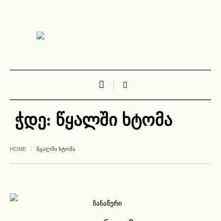
ჭდე:
წყალში ხტომა
HOME
ᲬᲧᲐᲚᲨᲘ ᲮᲢᲝᲛᲐ
ᲩᲐᲜᲐᲬᲔᲠᲘ