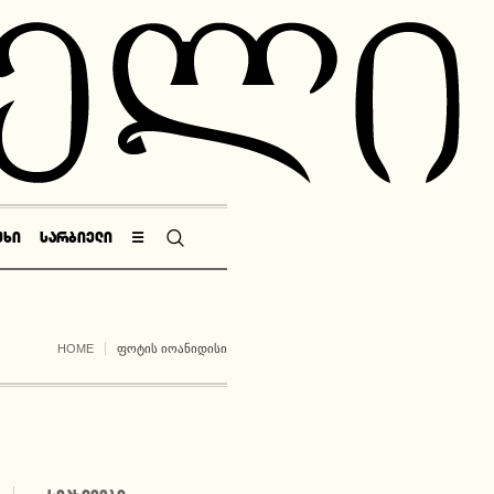
ᲣᲮᲘ
ᲡᲐᲠᲑᲘᲔᲚᲘ
☰
HOME
ᲤᲝᲢᲘᲡ ᲘᲝᲐᲜᲘᲓᲘᲡᲘ