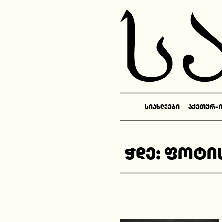
ᲡᲘᲐᲮᲚᲔᲔᲑᲘ
ᲐᲥᲔᲗᲣᲠ-
ჭდე:
ფოტის