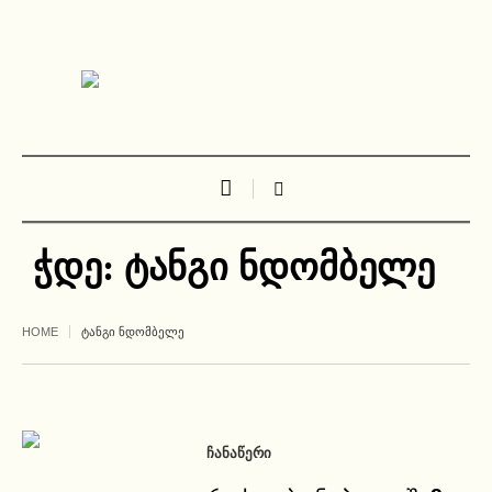
ჭდე:
ტანგი ნდომბელე
HOME
ᲢᲐᲜᲒᲘ ᲜᲓᲝᲛᲑᲔᲚᲔ
ᲩᲐᲜᲐᲬᲔᲠᲘ