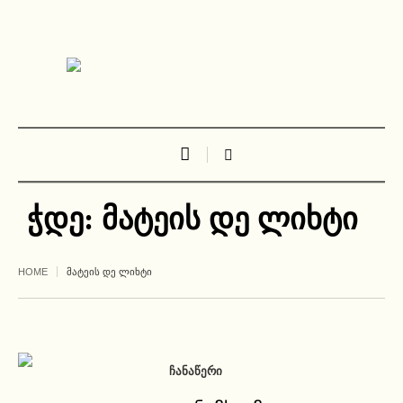
ჭდე:
მატეის დე ლიხტი
HOME
ᲛᲐᲢᲔᲘᲡ ᲓᲔ ᲚᲘᲮᲢᲘ
ᲩᲐᲜᲐᲬᲔᲠᲘ