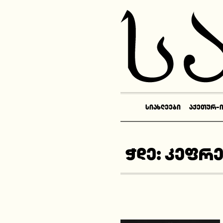
ᲡᲘᲐᲮᲚᲔᲔᲑᲘ
ᲐᲥᲔᲗᲣᲠ-
ჭდე:
კეფრე