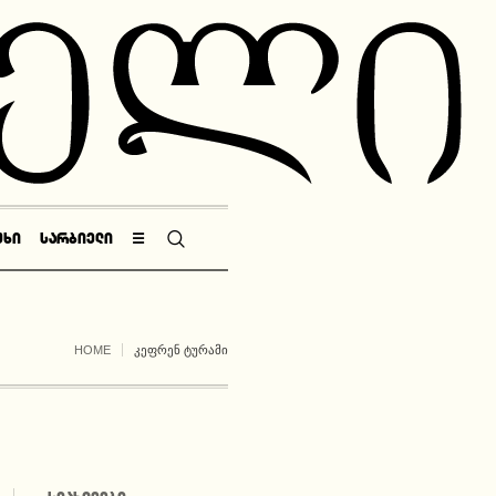
ᲣᲮᲘ
ᲡᲐᲠᲑᲘᲔᲚᲘ
☰
HOME
ᲙᲔᲤᲠᲔᲜ ᲢᲣᲠᲐᲛᲘ