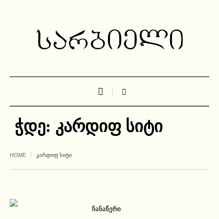
ჭდე:
კარდიფ სიტი
HOME
ᲙᲐᲠᲓᲘᲤ ᲡᲘᲢᲘ
ᲩᲐᲜᲐᲬᲔᲠᲘ