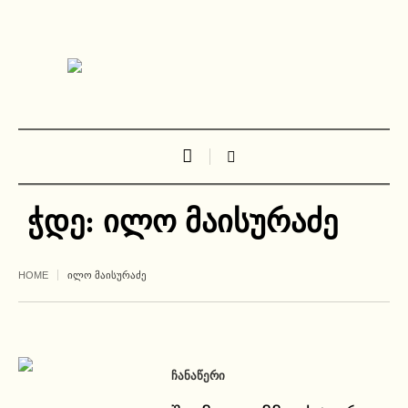
ჭდე:
ილო მაისურაძე
HOME
ᲘᲚᲝ ᲛᲐᲘᲡᲣᲠᲐᲫᲔ
ᲩᲐᲜᲐᲬᲔᲠᲘ