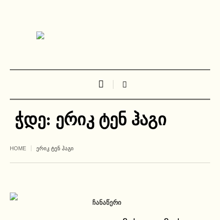
ჭდე:
ერიკ ტენ ჰაგი
HOME
ᲔᲠᲘᲙ ᲢᲔᲜ ᲰᲐᲒᲘ
ᲩᲐᲜᲐᲬᲔᲠᲘ