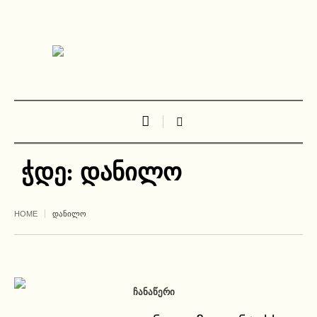
ჭდე:
დანილო
HOME
ᲓᲐᲜᲘᲚᲝ
ᲩᲐᲜᲐᲬᲔᲠᲘ