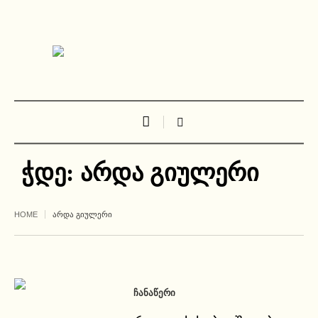
ჭდე:
არდა გიულერი
HOME
ᲐᲠᲓᲐ ᲒᲘᲣᲚᲔᲠᲘ
ᲩᲐᲜᲐᲬᲔᲠᲘ