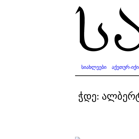
სიახლეები
აქეთურ-იქ
ჭდე:
ალბერ