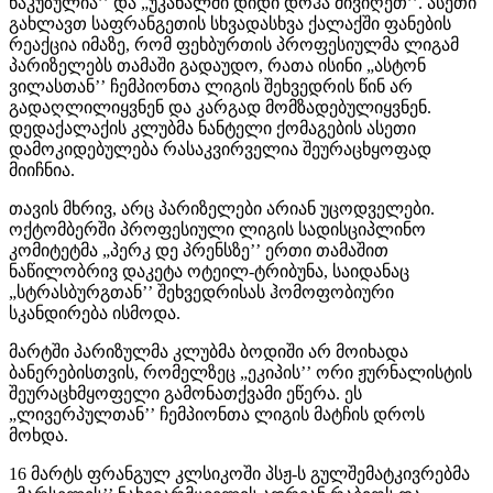
წაკუზულია’’ და „უკანალში დიდი დოჰა მივიღეთ’’. ასეთი
გახლავთ საფრანგეთის სხვადასხვა ქალაქში ფანების
რეაქცია იმაზე, რომ ფეხბურთის პროფესიულმა ლიგამ
პარიზელებს თამაში გადაუდო, რათა ისინი „ასტონ
ვილასთან’’ ჩემპიონთა ლიგის შეხვედრის წინ არ
გადაღლილიყვნენ და კარგად მომზადებულიყვნენ.
დედაქალაქის კლუბმა ნანტელი ქომაგების ასეთი
დამოკიდებულება რასაკვირველია შეურაცხყოფად
მიიჩნია.
თავის მხრივ, არც პარიზელები არიან უცოდველები.
ოქტომბერში პროფესიული ლიგის სადისციპლინო
კომიტეტმა „პერკ დე პრენსზე’’ ერთი თამაშით
ნაწილობრივ დაკეტა ოტეილ-ტრიბუნა, საიდანაც
„სტრასბურგთან’’ შეხვედრისას ჰომოფობიური
სკანდირება ისმოდა.
მარტში პარიზულმა კლუბმა ბოდიში არ მოიხადა
ბანერებისთვის, რომელზეც „ეკიპის’’ ორი ჟურნალისტის
შეურაცხმყოფელი გამონათქვამი ეწერა. ეს
„ლივერპულთან’’ ჩემპიონთა ლიგის მატჩის დროს
მოხდა.
16 მარტს ფრანგულ კლსიკოში პსჟ-ს გულშემატკივრებმა