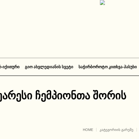
Რ-ᲘᲥᲘᲗᲣᲠᲘ
ᲒᲘᲝ ᲐᲮᲕᲚᲔᲓᲘᲐᲜᲘᲡ ᲡᲕᲔᲢᲘ
ᲡᲐᲭᲘᲠᲑᲝᲠᲝᲢᲝ ᲙᲘᲗᲮᲕᲐ-ᲞᲐᲡᲣᲮᲘ
არესი ჩემპიონთა შორის
HOME
ᲙᲐᲢᲔᲒᲝᲠᲘᲘᲡ ᲒᲐᲠᲔᲨᲔ