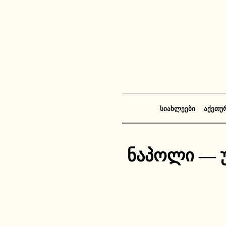
ᲡᲘᲐᲮᲚᲔᲔᲑᲘ
ᲐᲥᲔᲗᲣ
ნაპოლი — უ