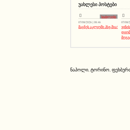
ᲣᲐᲮᲚᲔᲡᲘ ᲞᲝᲡᲢᲔᲑᲘ
სიახლეები
07/08/2026 | 08:46
07/08/2
მაგნეს აკლიუში პსჟ-შია!
ვინი
დიომ
მოგვ
ნაპოლი
,
ტორინო
,
ფეხბურ