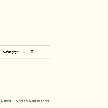
ᲡᲐᲠᲑᲘᲔᲚᲘ
☰
ᲜᲐᲞᲝᲚᲘ — ᲣᲐᲠᲔᲡᲘ ᲩᲔᲛᲞᲘᲝᲜᲗᲐ ᲨᲝᲠᲘᲡ