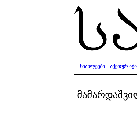
სიახლეები
აქეთურ-იქ
მამარდაშვი